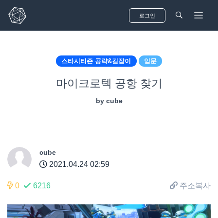
로그인
스타시티즌 공략&길잡이
입문
마이크로텍 공항 찾기
Mail sent to
Alex Michael
2 hrs ago
by
cube
See all notifications
cube
2021.04.24 02:59
0
6216
주소복사