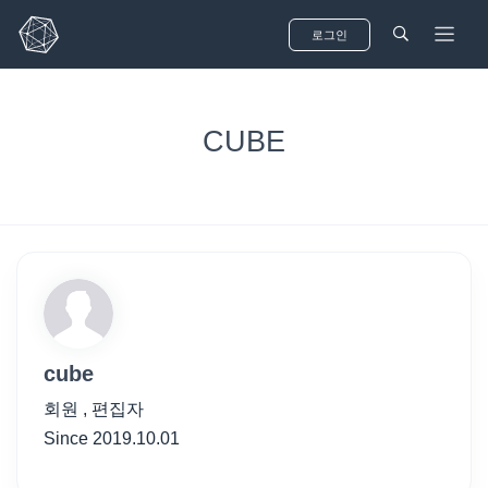
로그인
CUBE
Mail sent to
Alex Michael
2 hrs ago
See all notifications
cube
회원 , 편집자
Since 2019.10.01