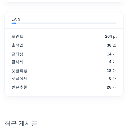
LV.
5
포인트
204
pt
출석일
36
일
글작성
14
개
글삭제
4
개
댓글작성
18
개
댓글삭제
0
개
받은추천
26
개
최근 게시글