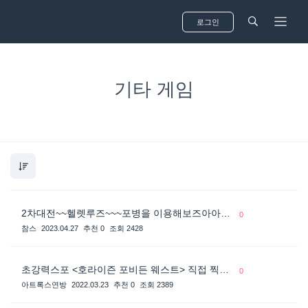
로그인
기타 게임
Mail sent to
Alex Michael
2 hrs ago
See all notifications
2차대전~~헬렛루즈~~~포병을 이용해보즈아아아아
0
참스
2023.04.27
추천 0
조회 2428
초강력스포 <호라이즌 포비든 웨스트> 직접 찍은 스샷들
0
아트록스연방
2022.03.23
추천 0
조회 2389