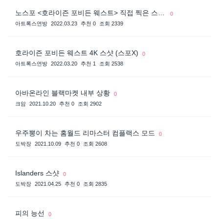
노스포 <호라이즌 포비든 웨스트> 직접 찍은 스샷들
0
아트록스연방
2022.03.23
추천 0
조회 2339
호라이즌 포비든 웨스트 4K 스샷 (스포X)
0
아트록스연방
2022.03.20
추천 1
조회 2538
아바온라인 블랙마켓 내부 상황
0
크암
2021.10.20
추천 0
조회 2902
우주뽕이 차는 홈월드 리마스터 컴플랙스 모드
0
도박장
2021.10.09
추천 0
조회 2608
Islanders 스샷
0
도박장
2021.04.25
추천 0
조회 2835
피의 능선
0