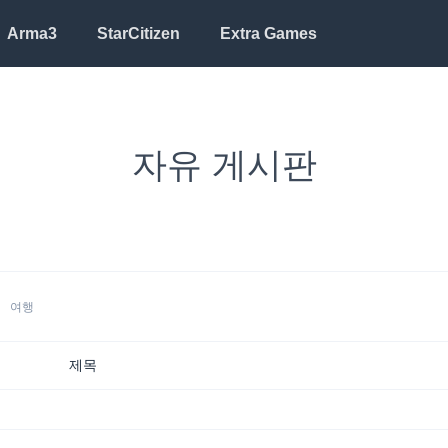
Arma3
StarCitizen
Extra Games
자유 게시판
Mail sent to
Alex Michael
2 hrs ago
See all notifications
여행
제목