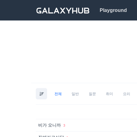
Playground
전체
일반
질문
취미
요리
비가 오니까
3