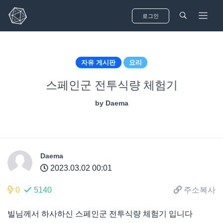
로그인
자유 게시판
요리
스페인군 전투식량 체험기
Mail sent to
Alex Michael
2 hrs ago
by
Daema
See all notifications
Daema
2023.03.02 00:01
0
5140
주소복사
빌님께서 하사하신 스페인군 전투식량 체험기 입니다