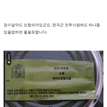
정수알약도 포함되어있군요. 한국군 전투식량에도 하나쯤
있을법하면 좋을듯합니다.