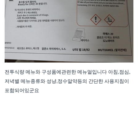
전투식량 메뉴와 구성품에관련한 메뉴얼입니다 아침,점심,
저녁별 메뉴종류와 성냥,정수알약등의 간단한 사용지침이
포함되어있군요