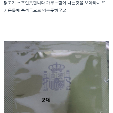
닭고기 스프인듯합니다 가루느낌이 나는것을 보아하니 뜨
거운물에 즉석국으로 먹는듯하군요