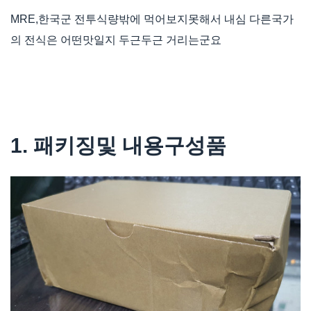
MRE,한국군 전투식량밖에 먹어보지못해서 내심 다른국가
의 전식은 어떤맛일지 두근두근 거리는군요
1. 패키징및 내용구성품