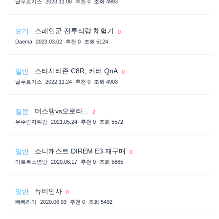
날푸르기스
2023.11.08
추천 0
조회 4993
스페인군 전투식량 체험기
요리
0
Daema
2023.03.02
추천 0
조회 5124
스타시티즌 C8R, 커터 QnA
일반
0
날푸르기스
2022.11.24
추천 0
조회 4903
머스탱vs오로라...
질문
2
우주감자튀김
2021.05.24
추천 0
조회 5572
소니캐스트 DIREM E3 재구매
일반
0
아트록스연방
2020.06.17
추천 0
조회 5865
뉴비인사
일반
0
빠빠라기
2020.06.03
추천 0
조회 5492