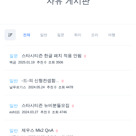
자유 게시판
전체
일반
질문
취미
요리
여행
스타시티즌 한글 패치 적용 안됨
질문
0
백곰
2025.01.19
추천 0
조회 3506
-드-의 신형컨셉함...
일반
0
날푸르기스
2024.05.24
추천 0
조회 4478
스타시티즌 뉴비분들모집
일반
0
eoh111
2024.03.27
추천 0
조회 4746
제우스 Mk2 QnA
일반
0