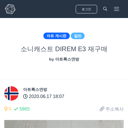
로그인
자유 게시판
일반
소니캐스트 DIREM E3 재구매
Mail sent to
Alex Michael
2 hrs ago
by
아트록스연방
See all notifications
아트록스연방
2020.06.17 18:07
0
5865
주소복사