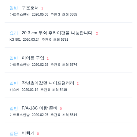
구운호너
일반
1
아트록스연방
2020.05.03
추천 3
조회 6385
20.3 cm 무쇠 후라이팬을 나눔합니다.
요리
2
KGI501
2020.03.24
추천 0
조회 5791
이어폰 구입
일반
1
아트록스연방
2020.02.25
추천 0
조회 5574
작년초에갔던 나이프갤러리
일반
2
키스케
2020.02.14
추천 0
조회 5419
F/A-18C 이함 준비
일반
0
아트록스연방
2020.02.07
추천 0
조회 5614
비행기
질문
0