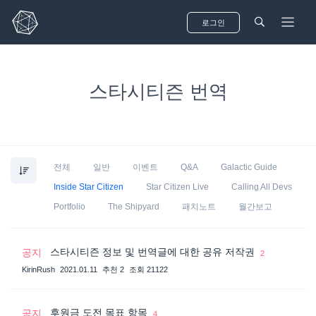
로그인
스타시티즌 번역
Mail sent to
Alex Michael
2 hrs ago
전체
일반
이벤트
Q&A
Galactic Guide
See all notifications
Inside Star Citizen
Star Citizen Live
Calling All Devs
Portfolio
The Shipyard
패치노트
월간보고
스타시티즌 정보 및 번역글에 대한 공유 저작권
공지
2
KirinRush
2021.01.11
추천 2
조회 21122
후원금 도전 목표 항목
공지
4