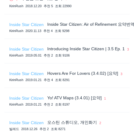
KirinRush
2018.12.20
추천 5
조회 22990
Inside Star Citizen: Air of Refinement 요약번
Inside Star Citizen
KirinRush
2020.11.13
추천 4
조회 9298
Introducing Inside Star Citizen | 3.5 Ep. 1
Inside Star Citizen
3
KirinRush
2019.05.01
추천 2
조회 9106
Hovers Are For Lovers (3.4.02) [요약]
Inside Star Citizen
3
KirinRush
2019.01.21
추천 4
조회 8291
Yo! ATV Maps (3.4.01) [요약]
Inside Star Citizen
1
KirinRush
2019.01.21
추천 2
조회 8197
오스틴 스튜디오, 개인화기
Inside Star Citizen
2
빌레드
2018.12.26
추천 2
조회 8271